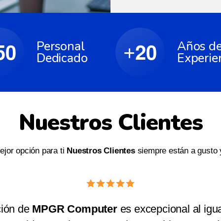
5
0
2
0
Personal
Años d
+
Dedicado
Experie
Nuestros Clientes
jor opción para ti
Nuestros Clientes
siempre están a gusto 
os, plazos y trabajo rápido. Incluso si el cliente 