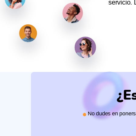
suelven problemas es de admirar.
descuid
s mejores.
¿E
No dudes en ponerse