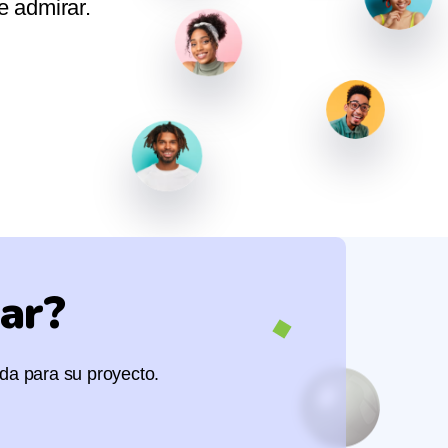
es ideas
su agenda para apoyarme en mi 
portado 
ar?
da para su proyecto.